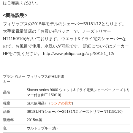
はご確認ください。
<商品説明>
フィリップスの2015年モデルのシェーバーS9181/12となります。
大手家電量販店の「お買い得パック」で、ノーズトリマー
NT1150/10が付いております。ウエット&ドライ電気シェーバーな
ので、お風呂で使用、水洗いが可能です。 詳細についてはメーカー
HPをご覧ください。 http://www.philips.co.jp/c-p/S9181_12/-
ブランド/メー
フィリップス(PHILIPS)
カー
Shaver series 9000 ウエット&ドライ電気シェーバー ノーズトリ
品名
マー付き(NT1150/10)
程度
S(未使用品) (
ランクの見方
)
品番
S9181/NT(シェーバーS9181/12 ノーズトリマーNT1150/10)
製造年
2015年製
色
ウルトラブルー(青)