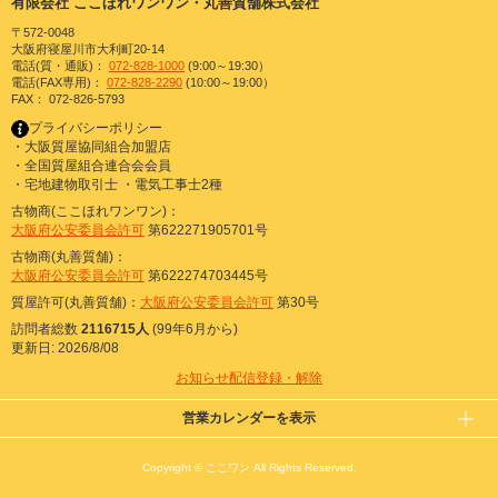
有限会社 ここほれワンワン・丸善質舗株式会社
〒572-0048
大阪府寝屋川市大利町20-14
電話(質・通販)：
072-828-1000
(9:00～19:30）
電話(FAX専用)：
072-828-2290
(10:00～19:00）
FAX： 072-826-5793
プライバシーポリシー
・大阪質屋協同組合加盟店
・全国質屋組合連合会会員
・宅地建物取引士 ・電気工事士2種
古物商(ここほれワンワン)：
大阪府公安委員会許可
第622271905701号
古物商(丸善質舗)：
大阪府公安委員会許可
第622274703445号
質屋許可(丸善質舗)：
大阪府公安委員会許可
第30号
訪問者総数
2116715人
(99年6月から)
更新日: 2026/8/08
お知らせ配信登録・解除
営業カレンダーを表示
Copyright © ここワン All Rights Reserved.