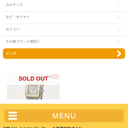
カルティエ
タグ・ホイヤー
セイコー
その他ブランド(時計)
メンズ
SOLD OUT
サントスガルベLM SS/YG Qz 旧
ベルト
販売価格:
218,000円
（税込）