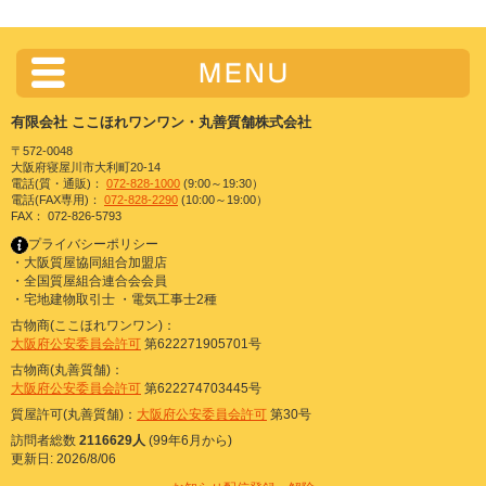
有限会社 ここほれワンワン・丸善質舗株式会社
〒572-0048
大阪府寝屋川市大利町20-14
電話(質・通販)：
072-828-1000
(9:00～19:30）
電話(FAX専用)：
072-828-2290
(10:00～19:00）
FAX： 072-826-5793
プライバシーポリシー
・大阪質屋協同組合加盟店
・全国質屋組合連合会会員
・宅地建物取引士 ・電気工事士2種
古物商(ここほれワンワン)：
大阪府公安委員会許可
第622271905701号
古物商(丸善質舗)：
大阪府公安委員会許可
第622274703445号
質屋許可(丸善質舗)：
大阪府公安委員会許可
第30号
訪問者総数
2116629人
(99年6月から)
更新日: 2026/8/06