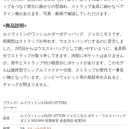
ップをつなぐ部分に曲がりの型崩れ、ストラップ金具に細かなヘア
ライン傷があります。写真・動画で確認していただけます。
<商品説明>
ルイヴィトンのワンショルダーボディバッグ、ジョロニモスです。
初期型はストラップが外れず、ウエストバッグにするのに苦労しま
した。2代目からはウエストバッグとして使いやすいように、金具部
分でストラップが取り外しできます。内部にポケットはありません
が、背中とストラップ付け根部分にポケットがあります。このモデ
ルは最終型でシングルファスナー仕様、ストラップが歴代で一番長
い物となっています。ジッピーウォレット等の長財布を入れると、
チャックが閉まりません。
ブランド/
ルイヴィトン(LOUIS VITTON)
メーカー
ルイヴィトン LOUIS VITTON ジェロニモス ボディ・ウエストバッグ
品名
ダミエ N51994 長期保管 未使用品 程度SA
程度
SA (
ランクの見方
)