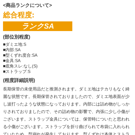
<商品ランクについて>
総合程度:
ランクSA
(部位別程度)
■ダミエ地:S
■内部:SA
■型くずれ度合:SA
■金具:SA
■底角スレ:なし(S)
■ストラップ:S
(程度詳細説明)
長期保管の未使用品だと推測されます。ダミエ地はテカリもなく綺
麗な状態です。長期保管されておりましたので、ダミエ地表面が少
し波打ったような状態になっております。内部には詰め物がしっか
りされておりましたので、その詰め物の影響で、内張に少し小傷が
ございます。ストラップ金具については、保管時についたと思われ
る小傷がございます。ストラップを折り曲げられて布袋に入れられ
ていたため、型崩れが発生しております。型くずれは本体とストラ