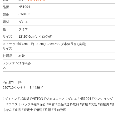
N51994
品番
CA0163
製番
素材
ダミエ
色
ダミエ
サイズ
12*20*6cm(カタログ値)
ストラップ
幅4cm 約108cm(+28cmバッグ本体長さ)(実測)
サイズ
付属品
布袋
メンテナン
清掃済み
ス
<管理コード>
220710クシキキ B-4489 Y
#ヴィトン #LOUIS #VITTON #ジェロニモス #ダミエ #N51994 #ワンショルダ
ー #ウエストバッグ #長期保管 #中古 #美品 #送料無料 #質屋 #大阪 #寝屋川 #ま
るぜん #遺品 #査定士 #相続 #終活 #生前整理