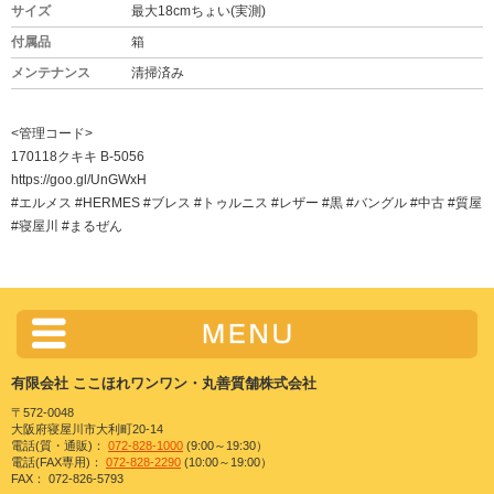
サイズ
最大18cmちょい(実測)
付属品
箱
メンテナンス
清掃済み
<管理コード>
170118クキキ B-5056
https://goo.gl/UnGWxH
#エルメス #HERMES #ブレス #トゥルニス #レザー #黒 #バングル #中古 #質屋
#寝屋川 #まるぜん
有限会社 ここほれワンワン・丸善質舗株式会社
〒572-0048
大阪府寝屋川市大利町20-14
電話(質・通販)：
072-828-1000
(9:00～19:30）
電話(FAX専用)：
072-828-2290
(10:00～19:00）
FAX： 072-826-5793