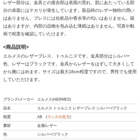
レザー部分は、金具との接合部は表面の荒れ、肌にあたっている部
分の表面にはテカリが発生しています。新品時のレザー独特の潤い
はありません。ブレスには化粧品や香水等の匂いはありません。箱
はありますが、内部の品物を包み込む薄紙はありません。写真や動
画で程度を確認していたけます。
<商品説明>
エルメスのレザーブレス、トゥルニスです。金具部分はシルバー
色、レザーはブラックです。金具からレザーをはずして大きくして
から腕にはめます。サイズは最大18cm程度ですので、男性でも使用
していただけます。
ブランド/メーカー
エルメス(HERMES)
品名
エルメス トゥルニス レザーブレス シルバー/ブラック
程度
AB (
ランクの見方
)
素材
金属/レザー
色
シルバー/ブラック