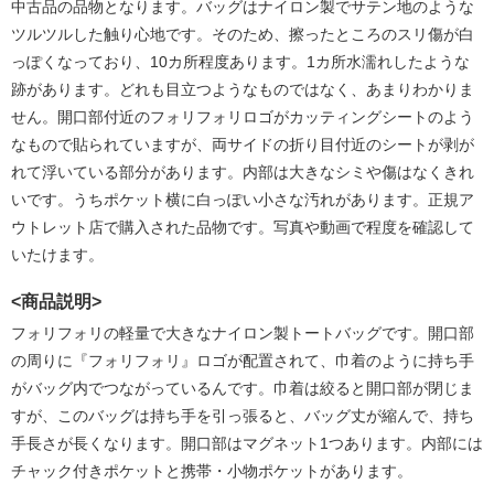
中古品の品物となります。バッグはナイロン製でサテン地のような
ツルツルした触り心地です。そのため、擦ったところのスリ傷が白
っぽくなっており、10カ所程度あります。1カ所水濡れしたような
跡があります。どれも目立つようなものではなく、あまりわかりま
せん。開口部付近のフォリフォリロゴがカッティングシートのよう
なもので貼られていますが、両サイドの折り目付近のシートが剥が
れて浮いている部分があります。内部は大きなシミや傷はなくきれ
いです。うちポケット横に白っぽい小さな汚れがあります。正規ア
ウトレット店で購入された品物です。写真や動画で程度を確認して
いたけます。
<商品説明>
フォリフォリの軽量で大きなナイロン製トートバッグです。開口部
の周りに『フォリフォリ』ロゴが配置されて、巾着のように持ち手
がバッグ内でつながっているんです。巾着は絞ると開口部が閉じま
すが、このバッグは持ち手を引っ張ると、バッグ丈が縮んで、持ち
手長さが長くなります。開口部はマグネット1つあります。内部には
チャック付きポケットと携帯・小物ポケットがあります。