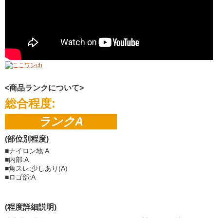
<商品ランクについて>
総合程度:
ランクA
(部位別程度)
■ナイロン地:A
■内部:A
■角スレ:少しあり(A)
■ロゴ部:A
(程度詳細説明)