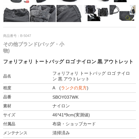
商品番号：B-5047
その他ブランド(バッグ・小
物)
フォリフォリ トートバッグ ロゴ ナイロン 黒 アウトレット
フォリフォリ トートバッグ ロゴ ナイロ
品名
ン 黒 アウトレット
A (
ランクの見方
)
程度
品番
SBOY037WK
ナイロン
素材
46*41*9cm(実測値)
サイズ
布袋・ショップカード
付属品
清掃済み
メンテナンス