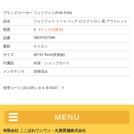
ブランド/メーカー
フォリフォリ(Folli Folli)
品名
フォリフォリ トートバッグ ロゴ ナイロン 黒 アウトレット
程度
A (
ランクの見方
)
SBOY037WK
品番
素材
ナイロン
サイズ
46*41*9cm(実測値)
付属品
布袋・ショップカード
メンテナンス
清掃済み
管理コード:161105シキキ B-5047 Y
有限会社 ここほれワンワン・丸善質舗株式会社