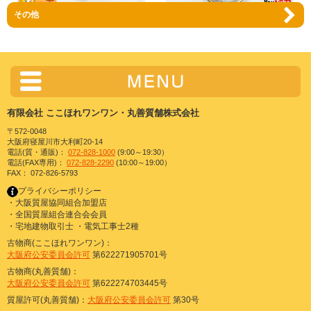
その他
K18枠 カメオ ブローチ ペンダント オ
K18枠 カメオ シェル ブローチ ペンダ
ニキス/黒めのう 作家:J.Bantsch
ント 8.9g 45×34mm
30.8*40.8mm 鑑別
販売価格:
19,800円
（税込）
販売価格:
17,800円
（税込）
有限会社 ここほれワンワン・丸善質舗株式会社
〒572-0048
大阪府寝屋川市大利町20-14
電話(質・通販)：
072-828-1000
(9:00～19:30）
電話(FAX専用)：
072-828-2290
(10:00～19:00）
FAX： 072-826-5793
プライバシーポリシー
・大阪質屋協同組合加盟店
・全国質屋組合連合会会員
・宅地建物取引士 ・電気工事士2種
古物商(ここほれワンワン)：
大阪府公安委員会許可
第622271905701号
古物商(丸善質舗)：
大阪府公安委員会許可
第622274703445号
質屋許可(丸善質舗)：
大阪府公安委員会許可
第30号