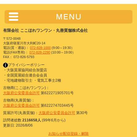
有限会社 ここほれワンワン・丸善質舗株式会社
〒572-0048
大阪府寝屋川市大利町20-14
電話(質・通販)：
072-828-1000
(9:00～19:30）
電話(FAX専用)：
072-828-2290
(10:00～19:00）
FAX： 072-826-5793
プライバシーポリシー
・大阪質屋協同組合加盟店
・全国質屋組合連合会会員
・宅地建物取引士 ・電気工事士2種
古物商(ここほれワンワン)：
大阪府公安委員会許可
第622271905701号
古物商(丸善質舗)：
大阪府公安委員会許可
第622274703445号
質屋許可(丸善質舗)：
大阪府公安委員会許可
第30号
訪問者総数
2116658人
(99年6月から)
更新日: 2026/8/06
お知らせ配信登録・解除