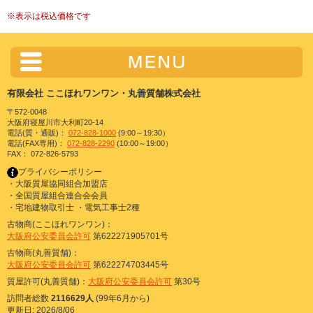
※
表示は税込価格です
有限会社 ここほれワンワン・丸善質舗株式会社
〒572-0048
大阪府寝屋川市大利町20-14
電話(質・通販)：
072-828-1000
(9:00～19:30）
電話(FAX専用)：
072-828-2290
(10:00～19:00）
FAX： 072-826-5793
プライバシーポリシー
・大阪質屋協同組合加盟店
・全国質屋組合連合会会員
・宅地建物取引士 ・電気工事士2種
古物商(ここほれワンワン)：
大阪府公安委員会許可
第622271905701号
古物商(丸善質舗)：
大阪府公安委員会許可
第622274703445号
質屋許可(丸善質舗)：
大阪府公安委員会許可
第30号
訪問者総数
2116629人
(99年6月から)
更新日: 2026/8/06