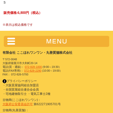
S
販売価格:
6,800円
（税込）
※
表示は税込価格です
有限会社 ここほれワンワン・丸善質舗株式会社
〒572-0048
大阪府寝屋川市大利町20-14
電話(質・通販)：
072-828-1000
(9:00～19:30）
電話(FAX専用)：
072-828-2290
(10:00～19:00）
FAX： 072-826-5793
プライバシーポリシー
・大阪質屋協同組合加盟店
・全国質屋組合連合会会員
・宅地建物取引士 ・電気工事士2種
古物商(ここほれワンワン)：
大阪府公安委員会許可
第622271905701号
古物商(丸善質舗)：