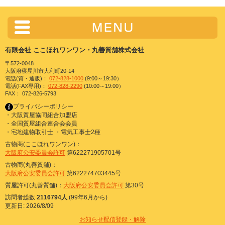
有限会社 ここほれワンワン・丸善質舗株式会社
〒572-0048
大阪府寝屋川市大利町20-14
電話(質・通販)：
072-828-1000
(9:00～19:30）
電話(FAX専用)：
072-828-2290
(10:00～19:00）
FAX： 072-826-5793
プライバシーポリシー
・大阪質屋協同組合加盟店
・全国質屋組合連合会会員
・宅地建物取引士 ・電気工事士2種
古物商(ここほれワンワン)：
大阪府公安委員会許可
第622271905701号
古物商(丸善質舗)：
大阪府公安委員会許可
第622274703445号
質屋許可(丸善質舗)：
大阪府公安委員会許可
第30号
訪問者総数
2116794人
(99年6月から)
更新日: 2026/8/09
お知らせ配信登録・解除