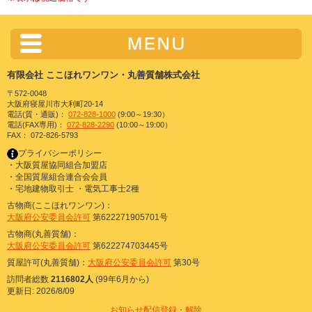
有限会社 ここほれワンワン・丸善質舗株式会社
〒572-0048
大阪府寝屋川市大利町20-14
電話(質・通販)：
072-828-1000
(9:00～19:30）
電話(FAX専用)：
072-828-2290
(10:00～19:00）
FAX： 072-826-5793
プライバシーポリシー
・大阪質屋協同組合加盟店
・全国質屋組合連合会会員
・宅地建物取引士 ・電気工事士2種
古物商(ここほれワンワン)：
大阪府公安委員会許可
第622271905701号
古物商(丸善質舗)：
大阪府公安委員会許可
第622274703445号
質屋許可(丸善質舗)：
大阪府公安委員会許可
第30号
訪問者総数
2116802人
(99年6月から)
更新日: 2026/8/09
お知らせ配信登録・解除